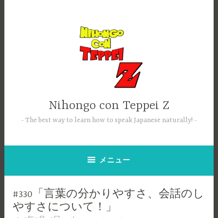
コ
ン
テ
ン
ツ
へ
ス
キ
ッ
Nihongo con Teppei Z
プ
The best way to learn how to speak Japanese naturally!
メニュー
#330「言葉の分かりやすさ、会話のし
やすさについて！」