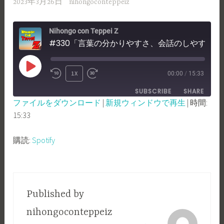
2023年3月26日
nihongoconteppeiz
Nihongo con Teppei Z
#330「言葉の分かりやすさ、会話のしやすさについて！」
PLAY
1X
00:00
/
15:33
REWIND
FAST
EPISODE
SUBSCRIBE
SHARE
10
FORWARD
ファイルをダウンロード
|
新規ウィンドウで再生
|
時間:
SECONDS
30
15:33
SHARE
Spotify
SECONDS
RSS FEED
LINK
購読:
Spotify
EMBED
Published by
nihongoconteppeiz