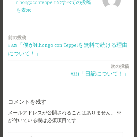
nihongoconteppeiz のすべての投稿
を表示
前の投稿
投
#329「僕がNihongo con Teppeiを無料で続ける理由
稿
について！」
ナ
次の投稿
ビ
#331「日記について！」
ゲ
ー
コメントを残す
シ
メールアドレスが公開されることはありません。
※
ョ
が付いている欄は必須項目です
ン