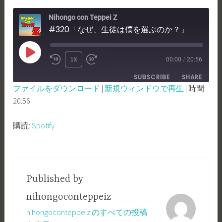
Nihongo con Teppei Z
#320「なぜ、生徒は僕を選ぶのか？」
PLAY
1X
00:00
/
20:56
REWIND
FAST
EPISODE
SUBSCRIBE
SHARE
10
FORWARD
ファイルをダウンロード
|
新規ウィンドウで再生
|
時間:
SECONDS
30
20:56
SHARE
Spotify
SECONDS
RSS FEED
LINK
購読:
Spotify
EMBED
Published by
nihongoconteppeiz
nihongoconteppeiz のすべての投稿