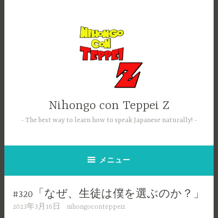
コ
ン
テ
ン
ツ
へ
ス
キ
ッ
Nihongo con Teppei Z
プ
The best way to learn how to speak Japanese naturally!
メニュー
#320「なぜ、生徒は僕を選ぶのか？」
2023年3月16日
nihongoconteppeiz