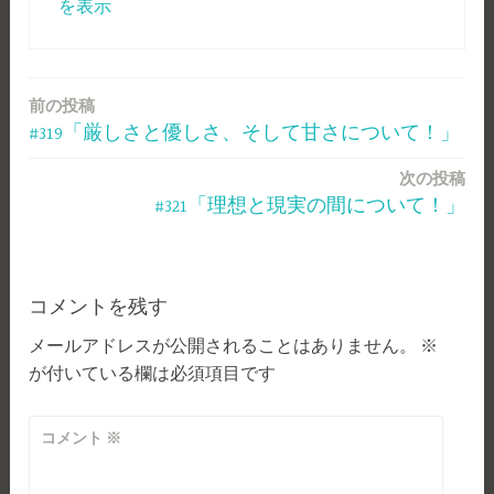
を表示
前の投稿
投
#319「厳しさと優しさ、そして甘さについて！」
稿
次の投稿
ナ
#321「理想と現実の間について！」
ビ
ゲ
ー
コメントを残す
メールアドレスが公開されることはありません。
※
シ
が付いている欄は必須項目です
ョ
ン
コメント
※