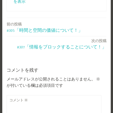
を表示
前の投稿
投
#305「時間と空間の価値について！」
稿
次の投稿
ナ
#307「情報をブロックすることについて！」
ビ
ゲ
ー
コメントを残す
メールアドレスが公開されることはありません。
※
シ
が付いている欄は必須項目です
ョ
ン
コメント
※