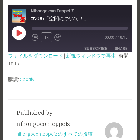
Nihongo con Teppei Z
#306「空間について！」
PLAY
1X
00:00
/
18:15
REWIND
FAST
EPISODE
SUBSCRIBE
SHARE
10
FORWARD
ファイルをダウンロード
|
新規ウィンドウで再生
|
時間:
SECONDS
30
18:15
SHARE
Spotify
SECONDS
RSS FEED
LINK
購読:
Spotify
EMBED
Published by
nihongoconteppeiz
nihongoconteppeiz のすべての投稿