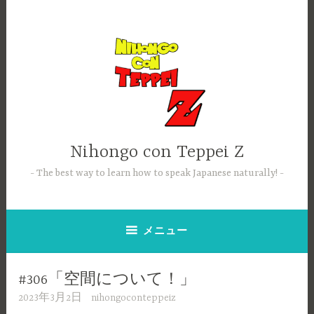
コ
ン
テ
ン
ツ
へ
ス
キ
ッ
Nihongo con Teppei Z
プ
The best way to learn how to speak Japanese naturally!
メニュー
#306「空間について！」
2023年3月2日
nihongoconteppeiz