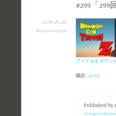
#299「2
2023年2月22日
nihongoconteppeiz
ファイルをダウン
SHARE
Spotify
購読:
Spotify
RSS FEED
LINK
EMBED
Published by
nihongoconte