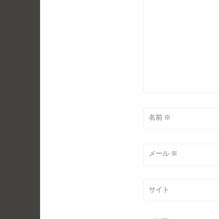
ン
名前
※
メール
※
サイト