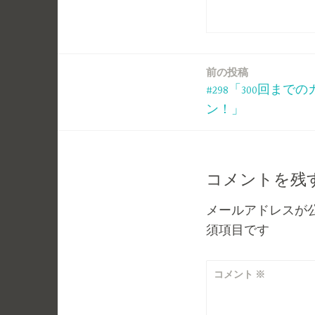
前の投稿
投
#298「300回まで
稿
ン！」
ナ
ビ
コメントを残
ゲ
メールアドレスが
須項目です
ー
シ
コメント
※
ョ