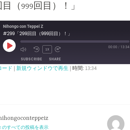
99回目（999回目）！」
Nihongo con Teppei Z
#299「299回目（999回目）！」
00:00
/
13:34
PLAY
1X
MUTE/UNMUTE
REWIND
FAST
SUBSCRIBE
SHARE
EPISODE
EPISODE
10
FORWARD
ロード
|
新規ウィンドウで再生
|
時間: 13:34
SECONDS
30
SECONDS
nihongoconteppeiz
ppeiz のすべての投稿を表示