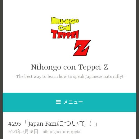
コ
ン
テ
ン
ツ
へ
ス
キ
ッ
Nihongo con Teppei Z
プ
The best way to learn how to speak Japanese naturally!
メニュー
#295「Japan Famについて！」
2023年2月18日
nihongoconteppeiz