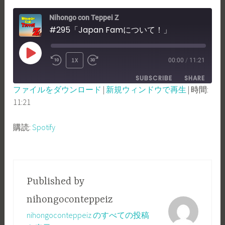
Nihongo con Teppei Z
#295「Japan Famについて！」
PLAY
1X
00:00
/
11:21
REWIND
FAST
EPISODE
SUBSCRIBE
SHARE
10
FORWARD
ファイルをダウンロード
|
新規ウィンドウで再生
|
時間:
SECONDS
30
11:21
SHARE
Spotify
SECONDS
RSS FEED
LINK
購読:
Spotify
EMBED
Published by
nihongoconteppeiz
nihongoconteppeiz のすべての投稿