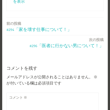
を表示
前の投稿
投
#294「家を壊す仕事について！」
稿
次の投稿
ナ
#296「医者に行かない男について！」
ビ
ゲ
ー
コメントを残す
メールアドレスが公開されることはありません。
※
シ
が付いている欄は必須項目です
ョ
ン
コメント
※