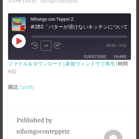
2023年2月6日
nihongoconteppeiz
Nihongo con Teppei Z
#283「バターが溶けないキッチンについて！」
PLAY
1X
00:00
/
9:02
REWIND
FAST
EPISODE
SUBSCRIBE
SHARE
10
FORWARD
ファイルをダウンロード
|
新規ウィンドウで再生
|
時間:
SECONDS
30
9:02
SHARE
Spotify
SECONDS
RSS FEED
LINK
購読:
Spotify
EMBED
Published by
nihongoconteppeiz