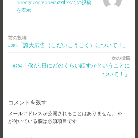
nihongoconteppeiz のすべての投稿
を表示
前の投稿
投
#282「誇大広告（こだいこうこく）について！」
稿
次の投稿
ナ
#284「僕が1日にどのくらい話すかということに
ビ
ついて！」
ゲ
ー
コメントを残す
シ
メールアドレスが公開されることはありません。
※
ョ
が付いている欄は必須項目です
ン