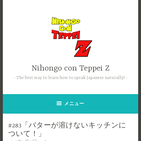
コ
ン
テ
ン
ツ
へ
ス
キ
ッ
Nihongo con Teppei Z
プ
The best way to learn how to speak Japanese naturally!
メニュー
#283「バターが溶けないキッチンに
ついて！」