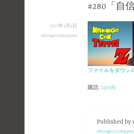
#280「
2023年2月2日
nihongoconteppeiz
ファイルをダウン
SHARE
Spotify
購読:
Spotify
RSS FEED
LINK
EMBED
Published by
nihongoconte