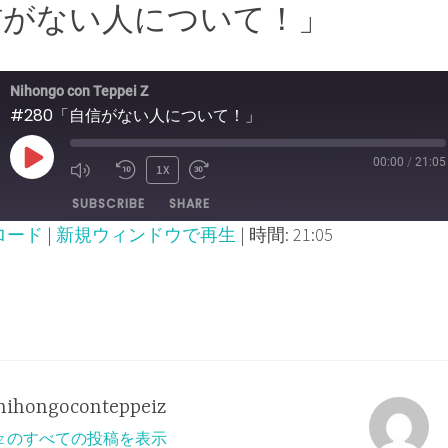
自信がない人について！」
Nihongo con Teppei Z
#280「自信がない人について！」
00:00
/
21:05
PLAY
1X
MUTE/UNMUTE
REWIND
FAST
SUBSCRIBE
SHARE
EPISODE
EPISODE
10
FORWARD
ロード
|
新規ウィンドウで再生
|
時間: 21:05
SECONDS
30
SECONDS
nihongoconteppeiz
ppeiz のすべての投稿を表示