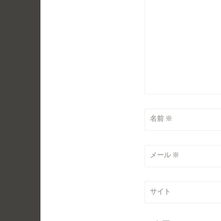
ン
名前
※
メール
※
サイト