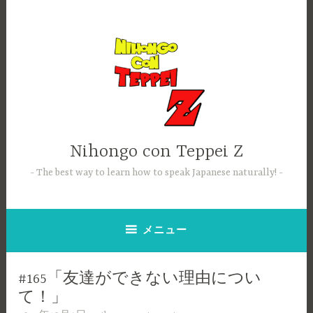
コ
ン
テ
ン
ツ
へ
ス
キ
ッ
Nihongo con Teppei Z
プ
The best way to learn how to speak Japanese naturally!
メニュー
#165「友達ができない理由につい
て！」