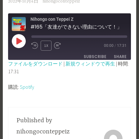
2022年10月4日
nihongoconteppeiz
Nihongo con Teppei Z
#165「友達ができない理由について！」
PLAY
1X
00:00
/
17:31
REWIND
FAST
EPISODE
SUBSCRIBE
SHARE
10
FORWARD
ファイルをダウンロード
|
新規ウィンドウで再生
|
時間:
SECONDS
30
17:31
SHARE
Spotify
SECONDS
RSS FEED
LINK
購読:
Spotify
EMBED
Published by
nihongoconteppeiz