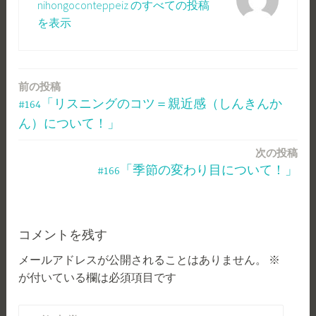
nihongoconteppeiz のすべての投稿
を表示
前の投稿
投
#164「リスニングのコツ＝親近感（しんきんか
稿
ん）について！」
ナ
次の投稿
ビ
#166「季節の変わり目について！」
ゲ
ー
コメントを残す
シ
メールアドレスが公開されることはありません。
※
ョ
が付いている欄は必須項目です
ン