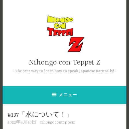
コ
ン
テ
ン
ツ
へ
ス
キ
ッ
Nihongo con Teppei Z
プ
The best way to learn how to speak Japanese naturally!
メニュー
#137「水について！」
2022年8月20日
nihongoconteppeiz