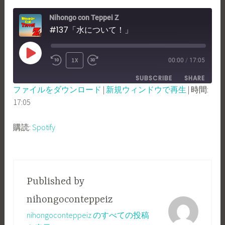
Nihongo con Teppei Z
#137「水について！」
PLAY
1X
00:00
/
17:05
REWIND
FAST
EPISODE
SUBSCRIBE
SHARE
10
FORWARD
ファイルをダウンロード
|
新規ウィンドウで再生
|
時間:
SECONDS
30
17:05
SHARE
Spotify
SECONDS
RSS FEED
LINK
購読:
Spotify
EMBED
Published by
nihongoconteppeiz
nihongoconteppeiz のすべての投稿