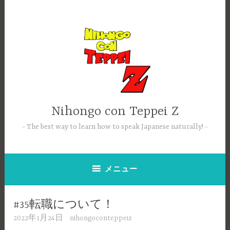
コ
ン
テ
ン
ツ
へ
ス
キ
ッ
Nihongo con Teppei Z
プ
The best way to learn how to speak Japanese naturally!
メニュー
#35転職について！
2022年1月24日
nihongoconteppeiz