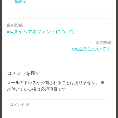
を表示
前の投稿
投
#34タイムマネジメントについて！
稿
次の投稿
ナ
#36成長について！
ビ
ゲ
ー
コメントを残す
メールアドレスが公開されることはありません。
※
シ
が付いている欄は必須項目です
ョ
ン
コメント
※