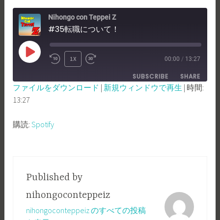
Nihongo con Teppei Z
#35転職について！
PLAY
1X
00:00
/
13:27
REWIND
FAST
EPISODE
SUBSCRIBE
SHARE
10
FORWARD
ファイルをダウンロード
|
新規ウィンドウで再生
|
時間:
SECONDS
30
13:27
SHARE
Spotify
SECONDS
RSS FEED
LINK
購読:
Spotify
EMBED
Published by
nihongoconteppeiz
nihongoconteppeiz のすべての投稿