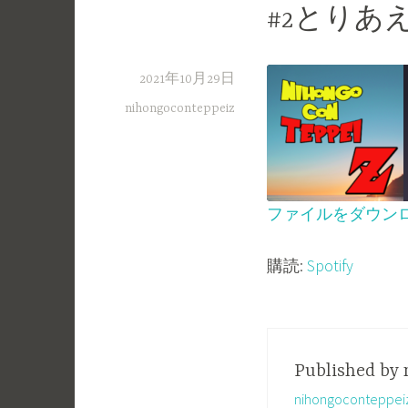
#2とりあ
2021年10月29日
nihongoconteppeiz
ファイルをダウン
SHARE
Spotify
購読:
Spotify
RSS FEED
LINK
EMBED
Published by
nihongoconte