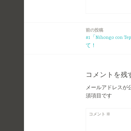
前の投稿
投
#1「Nihongo con 
稿
て！
ナ
ビ
コメントを残
ゲ
メールアドレスが
須項目です
ー
シ
コメント
※
ョ