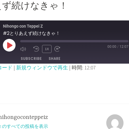
えず続けなきゃ！
Nihongo con Teppei Z
#2とりあえず続けなきゃ！
00:00
/
12:07
PLAY
1X
MUTE/UNMUTE
REWIND
FAST
SUBSCRIBE
SHARE
EPISODE
EPISODE
10
FORWARD
ロード
|
新規ウィンドウで再生
|
時間: 12:07
SECONDS
30
SECONDS
nihongoconteppeiz
ppeiz のすべての投稿を表示