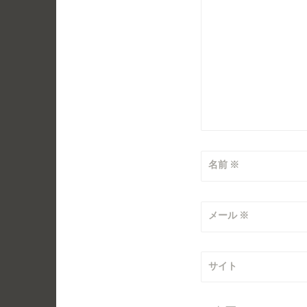
ン
名前
※
メール
※
サイト