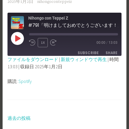
2025年1月2日
nihongoconteppeiz
Nihongo con Teppei Z
#791「明けましておめでとうございます！」
PLAY
1X
00:00
/
13:03
REWIND
FAST
EPISODE
SUBSCRIBE
SHARE
10
FORWARD
ファイルをダウンロード
|
新規ウィンドウで再生
|
時間:
SECONDS
30
13:03
|
収録日 2025年1月2日
SHARE
Spotify
SECONDS
RSS FEED
LINK
購読:
Spotify
EMBED
過去の投稿
投