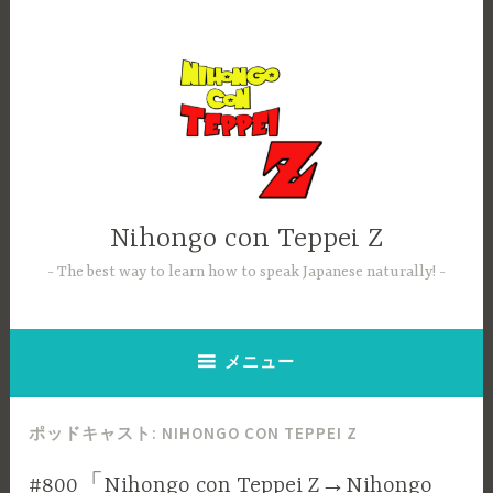
コ
ン
テ
ン
ツ
へ
ス
キ
ッ
Nihongo con Teppei Z
プ
The best way to learn how to speak Japanese naturally!
メニュー
ポッドキャスト:
NIHONGO CON TEPPEI Z
#800「Nihongo con Teppei Z→Nihongo