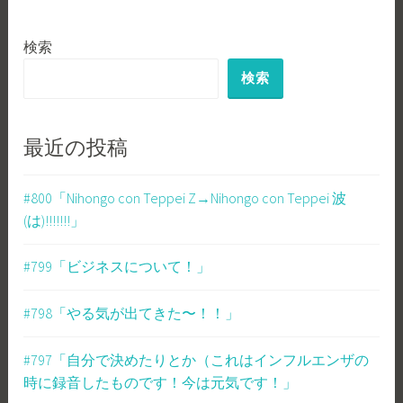
稿
ナ
検索
ビ
検索
ゲ
ー
最近の投稿
シ
ョ
#800「Nihongo con Teppei Z→Nihongo con Teppei 波
(は)!!!!!!!」
ン
#799「ビジネスについて！」
#798「やる気が出てきた〜！！」
#797「自分で決めたりとか（これはインフルエンザの
時に録音したものです！今は元気です！」