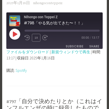
2025年1月16日
nihongoconteppeiz
Nihongo con Teppei Z
#798「やる気が出てきた〜！！」
PLAY
1X
00:00
/
13:17
REWIND
FAST
EPISODE
SUBSCRIBE
SHARE
10
FORWARD
ファイルをダウンロード
|
新規ウィンドウで再生
|
時間:
SECONDS
30
13:17
|
収録日 2025年1月16日
SHARE
Spotify
SECONDS
RSS FEED
LINK
購読:
Spotify
EMBED
#797「自分で決めたりとか（これはイ
ンフルエンザの時に録音したもので