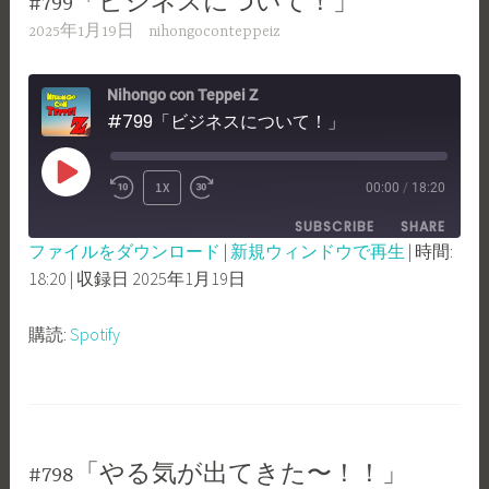
#799「ビジネスについて！」
2025年1月19日
nihongoconteppeiz
Nihongo con Teppei Z
#799「ビジネスについて！」
PLAY
1X
00:00
/
18:20
REWIND
FAST
EPISODE
SUBSCRIBE
SHARE
10
FORWARD
ファイルをダウンロード
|
新規ウィンドウで再生
|
時間:
SECONDS
30
18:20
|
収録日 2025年1月19日
SHARE
Spotify
SECONDS
RSS FEED
LINK
購読:
Spotify
EMBED
#798「やる気が出てきた〜！！」