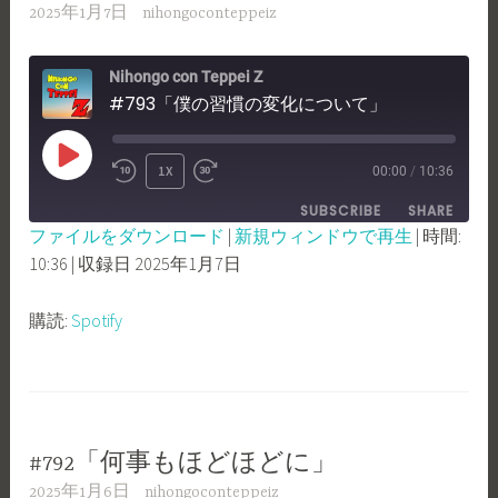
2025年1月7日
nihongoconteppeiz
Nihongo con Teppei Z
#793「僕の習慣の変化について」
PLAY
1X
00:00
/
10:36
REWIND
FAST
EPISODE
SUBSCRIBE
SHARE
10
FORWARD
ファイルをダウンロード
|
新規ウィンドウで再生
|
時間:
SECONDS
30
10:36
|
収録日 2025年1月7日
SHARE
Spotify
SECONDS
RSS FEED
LINK
購読:
Spotify
EMBED
#792「何事もほどほどに」
2025年1月6日
nihongoconteppeiz