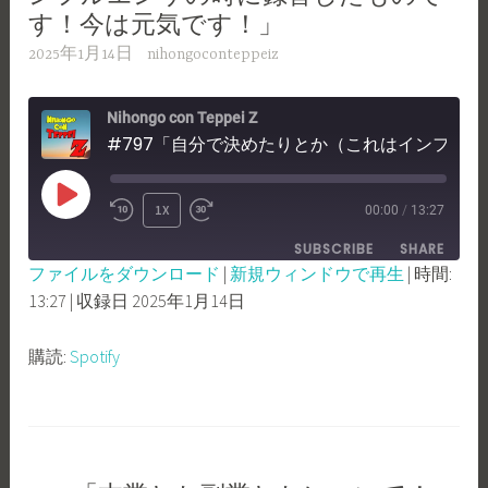
す！今は元気です！」
2025年1月14日
nihongoconteppeiz
Nihongo con Teppei Z
#797「自分で決めたりとか（これはインフルエンザの時に録音したものです！今は元気です！」
PLAY
1X
00:00
/
13:27
REWIND
FAST
EPISODE
SUBSCRIBE
SHARE
10
FORWARD
ファイルをダウンロード
|
新規ウィンドウで再生
|
時間:
SECONDS
30
13:27
|
収録日 2025年1月14日
SHARE
Spotify
SECONDS
RSS FEED
LINK
購読:
Spotify
EMBED