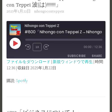
con Teppei 波(は)!!!!!!!」
2025年1月22日
nihongoconteppeiz
Nihongo con Teppei Z
#800「Nihongo con Teppei Z→Nihongo con Teppei 波(は)!!!!!!!」
PLAY
1X
00:00
/
12:36
REWIND
FAST
EPISODE
SUBSCRIBE
SHARE
10
FORWARD
ファイルをダウンロード
|
新規ウィンドウで再生
|
時間:
SECONDS
30
12:36
|
収録日 2025年1月22日
SHARE
Spotify
SECONDS
RSS FEED
LINK
購読:
Spotify
EMBED