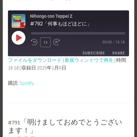
Nihongo con Teppei Z
#792「何事もほどほどに」
PLAY
1X
00:00
/
16:18
REWIND
FAST
EPISODE
SUBSCRIBE
SHARE
10
FORWARD
ファイルをダウンロード
|
新規ウィンドウで再生
|
時間:
SECONDS
30
16:18
|
収録日 2025年1月6日
SHARE
Spotify
SECONDS
RSS FEED
LINK
購読:
Spotify
EMBED
#791「明けましておめでとうござい
ます！」