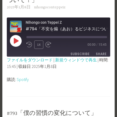
ついて！」
2025年1月8日
nihongoconteppeiz
Nihongo con Teppei Z
#794「不安を煽（あお）るビジネスについて！」
PLAY
1X
00:00
/
15:45
REWIND
FAST
EPISODE
SUBSCRIBE
SHARE
10
FORWARD
ファイルをダウンロード
|
新規ウィンドウで再生
|
時間:
SECONDS
30
15:45
|
収録日 2025年1月8日
SHARE
Spotify
SECONDS
RSS FEED
LINK
購読:
Spotify
EMBED
#793「僕の習慣の変化について」