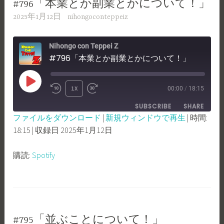
#796「本業とか副業とかについて！」
2025年1月12日
nihongoconteppeiz
Nihongo con Teppei Z
#796「本業とか副業とかについて！」
PLAY
1X
00:00
/
18:15
REWIND
FAST
EPISODE
SUBSCRIBE
SHARE
10
FORWARD
ファイルをダウンロード
|
新規ウィンドウで再生
|
時間:
SECONDS
30
18:15
|
収録日 2025年1月12日
SHARE
Spotify
SECONDS
RSS FEED
LINK
購読:
Spotify
EMBED
#795「並ぶことについて！」