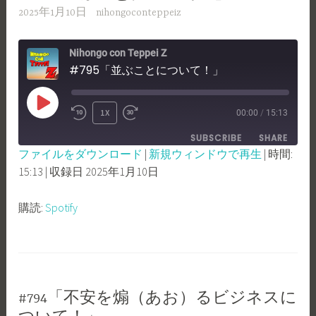
2025年1月10日
nihongoconteppeiz
Nihongo con Teppei Z
#795「並ぶことについて！」
PLAY
1X
00:00
/
15:13
REWIND
FAST
EPISODE
SUBSCRIBE
SHARE
10
FORWARD
ファイルをダウンロード
|
新規ウィンドウで再生
|
時間:
SECONDS
30
15:13
|
収録日 2025年1月10日
SHARE
Spotify
SECONDS
RSS FEED
LINK
購読:
Spotify
EMBED
#794「不安を煽（あお）るビジネスに