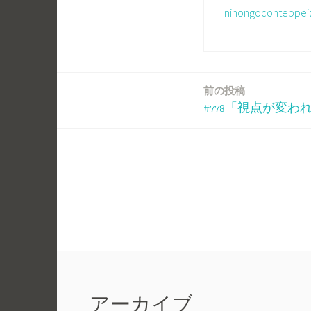
nihongoconte
前の投稿
投
#778「視点が変わ
稿
ナ
ビ
ゲ
ー
シ
アーカイブ