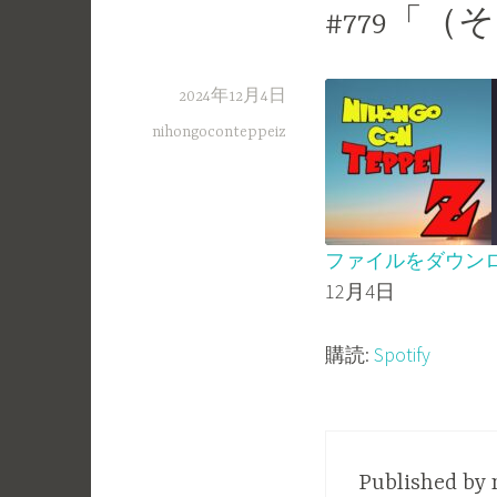
#779「
2024年12月4日
nihongoconteppeiz
ファイルをダウン
12月4日
SHARE
Spotify
RSS FEED
LINK
購読:
Spotify
EMBED
Published by