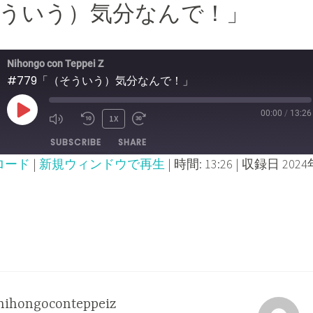
（そういう）気分なんで！」
Nihongo con Teppei Z
#779「（そういう）気分なんで！」
00:00
/
13:26
PLAY
1X
MUTE/UNMUTE
REWIND
FAST
SUBSCRIBE
SHARE
EPISODE
EPISODE
10
FORWARD
ロード
|
新規ウィンドウで再生
|
時間: 13:26
|
収録日 2024
SECONDS
30
SECONDS
nihongoconteppeiz