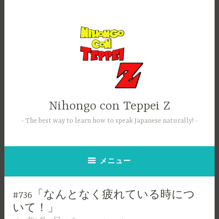
コ
ン
テ
ン
ツ
へ
ス
キ
ッ
Nihongo con Teppei Z
プ
The best way to learn how to speak Japanese naturally!
メニュー
#736「なんとなく疲れている時につ
いて！」