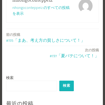
nihongoconteppeiz
nihongoconteppeiz のすべての投稿
を表示
前の投稿
投
#735「まあ、考え方の貧しさについて！」
稿
次の投稿
ナ
#737「夏バテについて！」
ビ
ゲ
検索
ー
検索
シ
ョ
ン
最近の投稿