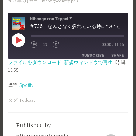
2024年8月22日
nihongoconteppeiz
Nihongo con Teppei Z
#736「なんとなく疲れている時について！」
PLAY
1X
00:00
/
11:55
REWIND
FAST
EPISODE
SUBSCRIBE
SHARE
10
FORWARD
ファイルをダウンロード
|
新規ウィンドウで再生
|
時間:
SECONDS
30
11:55
SHARE
Spotify
SECONDS
RSS FEED
LINK
購読:
Spotify
EMBED
タグ:
Podcast
Published by