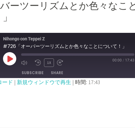
オーバーツーリズムとか色々なこ
！」
Nihongo con Teppei Z
#726「オーバーツーリズムとか色々なことについて！」
00:00
/
17:43
PLAY
1X
MUTE/UNMUTE
REWIND
FAST
SUBSCRIBE
SHARE
EPISODE
EPISODE
10
FORWARD
ロード
|
新規ウィンドウで再生
|
時間: 17:43
SECONDS
30
SECONDS