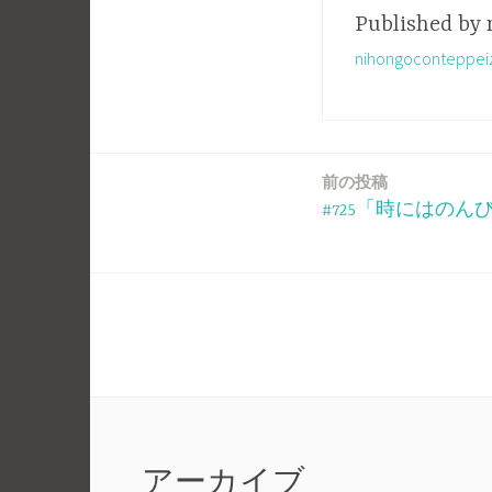
Published by
nihongoconte
前の投稿
投
#725「時にはのん
稿
ナ
ビ
ゲ
ー
アーカイブ