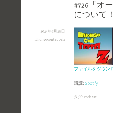
#726「
について
2024年7月28日
nihongoconteppeiz
ファイルをダウン
SHARE
Spotify
購読:
Spotify
RSS FEED
LINK
EMBED
タグ:
Podcast