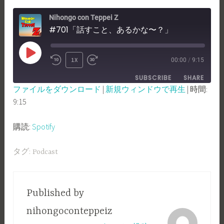
Nihongo con Teppei Z
#701「話すこと、あるかな〜？」
PLAY
1X
00:00
/
9:15
REWIND
FAST
EPISODE
SUBSCRIBE
SHARE
10
FORWARD
ファイルをダウンロード
|
新規ウィンドウで再生
|
時間:
SECONDS
30
9:15
SHARE
Spotify
SECONDS
RSS FEED
LINK
購読:
Spotify
EMBED
タグ:
Podcast
Published by
nihongoconteppeiz