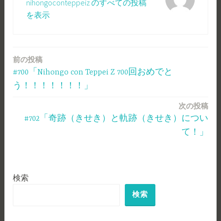
nihongoconteppeiz のすべての投稿
を表示
前の投稿
投
#700「Nihongo con Teppei Z 700回おめでと
稿
う！！！！！！！」
ナ
次の投稿
ビ
#702「奇跡（きせき）と軌跡（きせき）につい
ゲ
て！」
ー
シ
検索
ョ
検索
ン