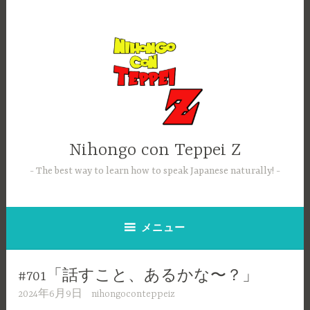
コ
ン
テ
ン
ツ
へ
ス
キ
ッ
Nihongo con Teppei Z
プ
The best way to learn how to speak Japanese naturally!
メニュー
#701「話すこと、あるかな〜？」
2024年6月9日
nihongoconteppeiz