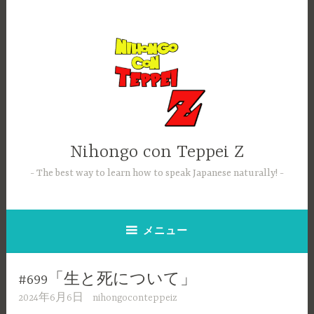
コ
ン
テ
ン
ツ
へ
ス
キ
ッ
Nihongo con Teppei Z
プ
The best way to learn how to speak Japanese naturally!
メニュー
#699「生と死について」
2024年6月6日
nihongoconteppeiz