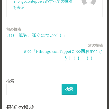
nihongoconteppeiz のすべての投稿
を表示
前の投稿
投
#698「孤独、孤立について！」
稿
次の投稿
ナ
#700「Nihongo con Teppei Z 700回おめでと
ビ
う！！！！！！！」
ゲ
ー
検索
シ
検索
ョ
ン
最近の投稿