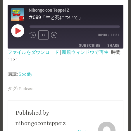
Nihongo con Teppei Z
#699「生と死について」
PLAY
1X
00:00
/
11:31
REWIND
FAST
EPISODE
SUBSCRIBE
SHARE
10
FORWARD
ファイルをダウンロード
|
新規ウィンドウで再生
|
時間:
SECONDS
30
11:31
SHARE
Spotify
SECONDS
RSS FEED
LINK
購読:
Spotify
EMBED
タグ:
Podcast
Published by
nihongoconteppeiz