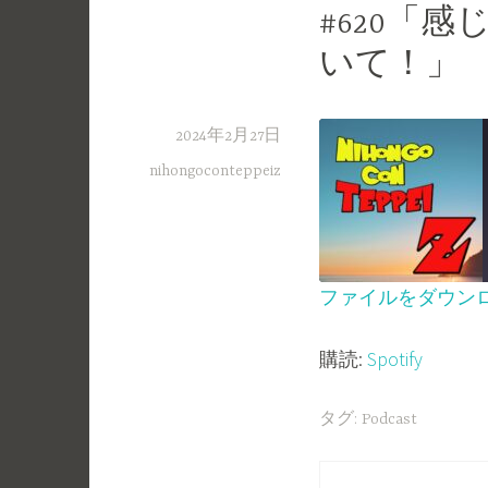
#620「
いて！」
2024年2月27日
nihongoconteppeiz
ファイルをダウン
SHARE
Spotify
購読:
Spotify
RSS FEED
LINK
EMBED
タグ:
Podcast