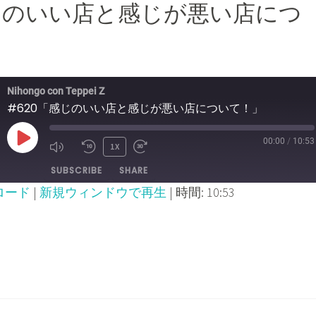
感じのいい店と感じが悪い店につ
Nihongo con Teppei Z
#620「感じのいい店と感じが悪い店について！」
00:00
/
10:53
PLAY
1X
MUTE/UNMUTE
REWIND
FAST
SUBSCRIBE
SHARE
EPISODE
EPISODE
10
FORWARD
ロード
|
新規ウィンドウで再生
|
時間: 10:53
SECONDS
30
SECONDS