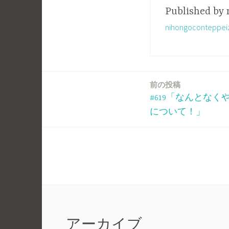
Published by
nihongoconte
前の投稿
投
#619「なんとな
稿
について！」
ナ
ビ
ゲ
ー
アーカイブ