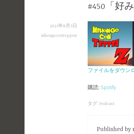
#450「
2023年8月3日
nihongoconteppeiz
ファイルをダウン
SHARE
Spotify
購読:
Spotify
RSS FEED
LINK
EMBED
タグ:
Podcast
Published by