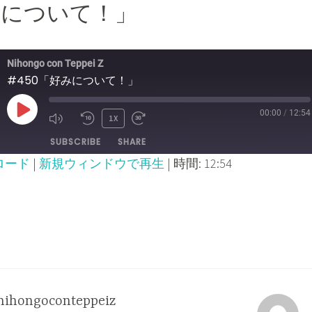
好みについて！」
Nihongo con Teppei Z
#450「好みについて！」
00:00
/
12:54
PLAY
1X
MUTE/UNMUTE
REWIND
FAST
SUBSCRIBE
SHARE
EPISODE
EPISODE
10
FORWARD
ロード
|
新規ウィンドウで再生
|
時間: 12:54
SECONDS
30
SECONDS
nihongoconteppeiz