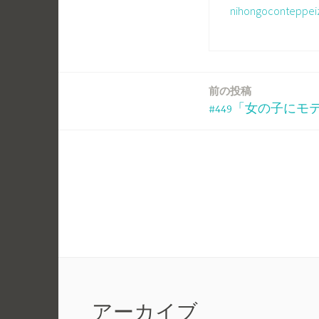
nihongoconte
前の投稿
投
#449「女の子に
稿
ナ
ビ
ゲ
ー
シ
アーカイブ