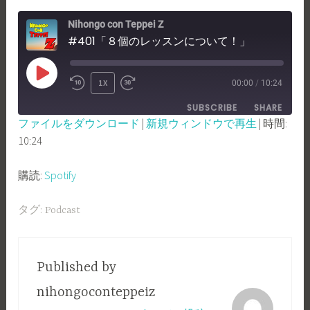
Nihongo con Teppei Z
#401「８個のレッスンについて！」
PLAY
1X
00:00
/
10:24
REWIND
FAST
EPISODE
SUBSCRIBE
SHARE
10
FORWARD
ファイルをダウンロード
|
新規ウィンドウで再生
|
時間:
SECONDS
30
10:24
SHARE
Spotify
SECONDS
RSS FEED
LINK
購読:
Spotify
EMBED
タグ:
Podcast
Published by
nihongoconteppeiz