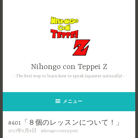
コ
ン
テ
ン
ツ
へ
ス
キ
ッ
Nihongo con Teppei Z
プ
The best way to learn how to speak Japanese naturally!
メニュー
#401「８個のレッスンについて！」
2023年6月8日
nihongoconteppeiz