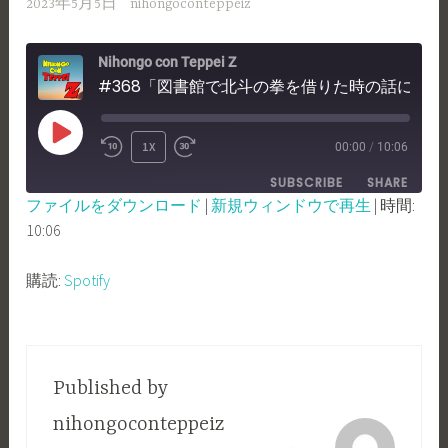
2023年5月5日
nihongoconteppeiz
Nihongo con Teppei Z
#368「図書館で北斗の拳を借りた時の話について！」
PLAY
1X
00:00
/
10:06
REWIND
FAST
EPISODE
SUBSCRIBE
SHARE
10
FORWARD
ファイルをダウンロード
|
新規ウィンドウで再生
|
時間:
SECONDS
30
10:06
SHARE
Spotify
SECONDS
RSS FEED
LINK
購読:
Spotify
EMBED
Published by
nihongoconteppeiz