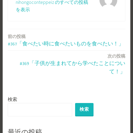
nihongoconteppeiz のすべての投稿
を表示
前の投稿
投
#367「食べたい時に食べたいものを食べたい！」
稿
次の投稿
ナ
#369「子供が生まれてから学べたことについ
ビ
て！」
ゲ
ー
検索
シ
検索
ョ
ン
最近の投稿