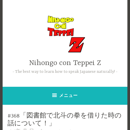
コ
ン
テ
ン
ツ
へ
ス
キ
ッ
Nihongo con Teppei Z
プ
The best way to learn how to speak Japanese naturally!
メニュー
#368「図書館で北斗の拳を借りた時の
話について！」